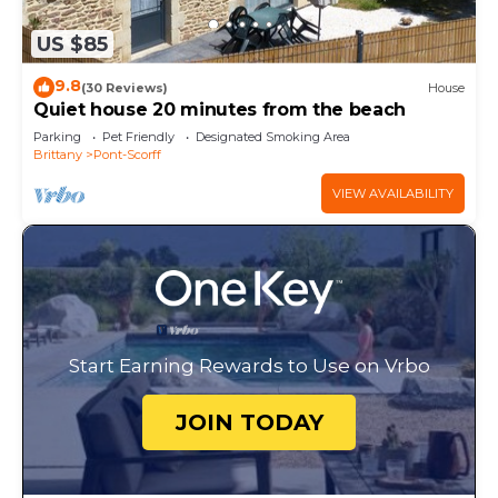
US $85
9.8
(30 Reviews)
House
Quiet house 20 minutes from the beach
Parking
Pet Friendly
Designated Smoking Area
Brittany
Pont-Scorff
VIEW AVAILABILITY
Start Earning Rewards to Use on Vrbo
JOIN TODAY