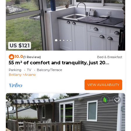
US $121
10.0
(1 Review)
Bed & Breakfast
55 m² of comfort and tranquility, just 20
minutes from the beaches of Guidel, Pont-
Parking
TV
Balcony/Terrace
Aven, and Lorient.
Brittany
Arzano
VIEW AVAILABILITY