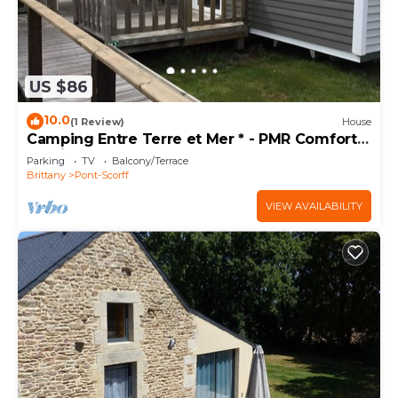
US $86
10.0
(1 Review)
House
Camping Entre Terre et Mer * - PMR Comfort
mobile home (2 bedrooms) adapted for
Parking
TV
Balcony/Terrace
people with reduced mobility 4 people
Brittany
Pont-Scorff
VIEW AVAILABILITY