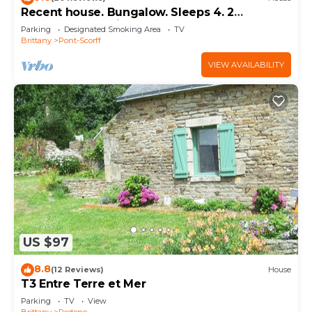
Recent house. Bungalow. Sleeps 4. 2
bedrooms. 20 minutes from the beaches.
Parking
Designated Smoking Area
TV
Brittany
Pont-Scorff
VIEW AVAILABILITY
US $97
8.8
(12 Reviews)
House
T3 Entre Terre et Mer
Parking
TV
View
Brittany
Redene