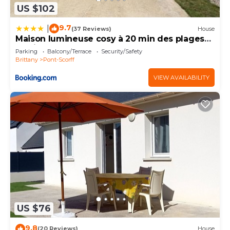
US $102
9.7
|
(37 Reviews)
House
Maison lumineuse cosy à 20 min des plages
#lorient #cosy
Parking
Balcony/Terrace
Security/Safety
Brittany
Pont-Scorff
VIEW AVAILABILITY
US $76
9.8
(20 Reviews)
House