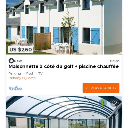
US $260
New
House
Maisonnette à côté du golf + piscine chauffée
Parking
Pool
TV
Brittany
Queven
VIEW AVAILABILITY