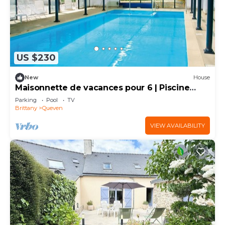
US $230
New
House
Maisonnette de vacances pour 6 | Piscine
chauffée
Parking
Pool
TV
Brittany
Queven
VIEW AVAILABILITY