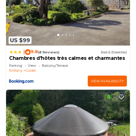
learn more about the House in Pont-Scorff, such
as places to visit and things to do nearby, you can
check below to learn more.
US $99
9.8
|
(8 Reviews)
Bed & Breakfast
Chambres d'hôtes très calmes et charmantes
Parking
View
Balcony/Terrace
Brittany
Guidel
VIEW AVAILABILITY