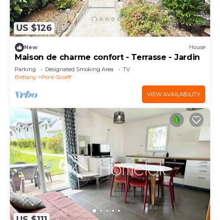
US $126
New
House
Maison de charme confort - Terrasse - Jardin
Parking
Designated Smoking Area
TV
Brittany
Pont-Scorff
VIEW AVAILABILITY
US $111