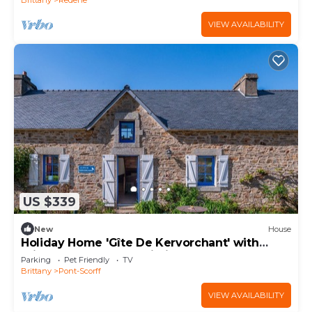
VIEW AVAILABILITY
US $339
New
House
Holiday Home 'Gîte De Kervorchant' with
Private Garden and Wi-Fi
Parking
Pet Friendly
TV
Brittany
Pont-Scorff
VIEW AVAILABILITY