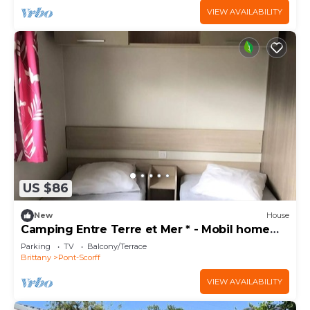
VIEW AVAILABILITY
US $86
New
House
Camping Entre Terre et Mer * - Mobil home
Comfort (2 bedrooms) 4 people
Parking
TV
Balcony/Terrace
Brittany
Pont-Scorff
VIEW AVAILABILITY