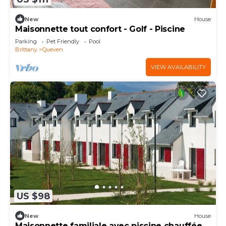
New
House
Maisonnette tout confort - Golf - Piscine
Parking
Pet Friendly
Pool
Brittany
Queven
VIEW AVAILABILITY
US $98
New
House
Maisonnette familiale avec piscine chauffée