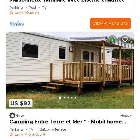
Parking
Pool
TV
Brittany
Queven
VIEW AVAILABILITY
US $92
New
House
Camping Entre Terre et Mer * - Mobil home
Comfort (3 bedrooms) 6 people
Parking
TV
Balcony/Terrace
Brittany
Pont-Scorff