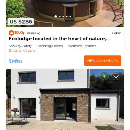
US $286
10.0
(1 Review)
Cabin
Ecolodge located in the heart of nature,
between land and sea.
Security/Safety
Bedding/Linens
Wellness Facilities
Brittany
Arzano
VIEW AVAILABILITY