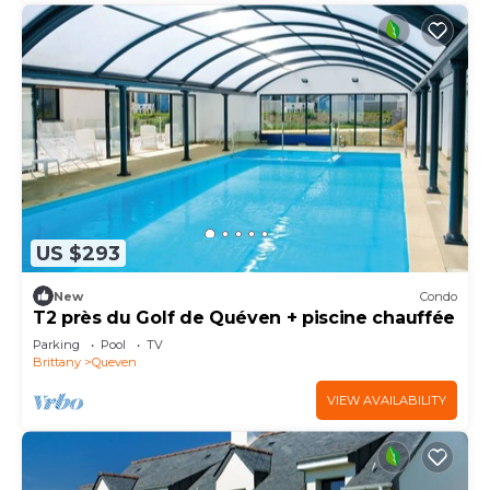
US $293
New
Condo
T2 près du Golf de Quéven + piscine chauffée
Parking
Pool
TV
Brittany
Queven
VIEW AVAILABILITY