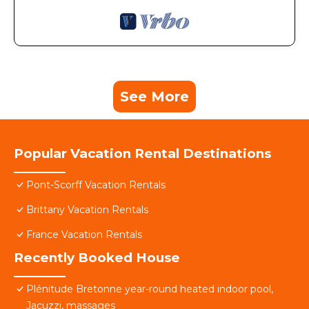
See More
Popular Vacation Rental Destinations
Pont-Scorff Vacation Rentals
Brittany Vacation Rentals
France Vacation Rentals
Recently Booked House
Plénitude Bretonne year-round heated indoor pool,
Jacuzzi, massages